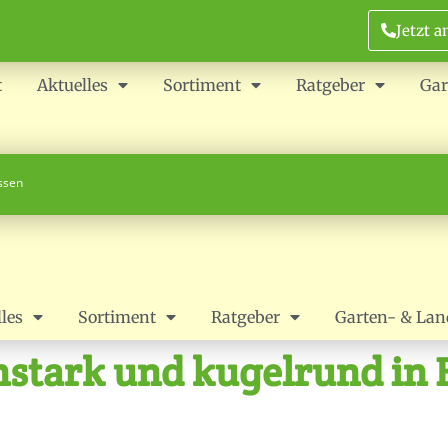
Jetzt a
t
Aktuelles
Sortiment
Ratgeber
Gar
ossen
les
Sortiment
Ratgeber
Garten- & Lan
nstark und kugelrund in