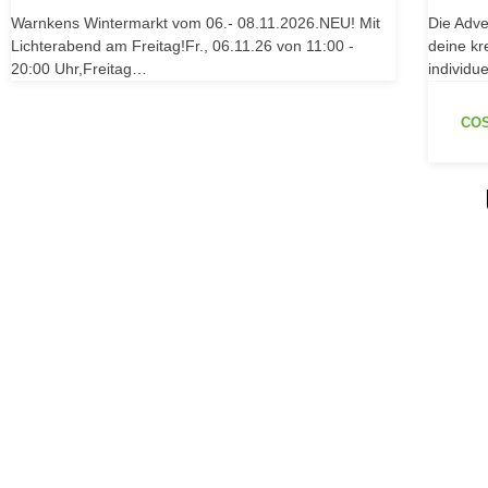
Warnkens Wintermarkt vom 06.- 08.11.2026.NEU! Mit
Die Adve
Lichterabend am Freitag!Fr., 06.11.26 von 11:00 -
deine kr
20:00 Uhr,Freitag…
individu
COS
Beet
Rosen
Balkonpf
jetzt entdecken
jetzt entd