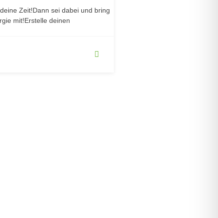
 deine Zeit!Dann sei dabei und bring
gie mit!Erstelle deinen
Stauden
jetzt entdecken