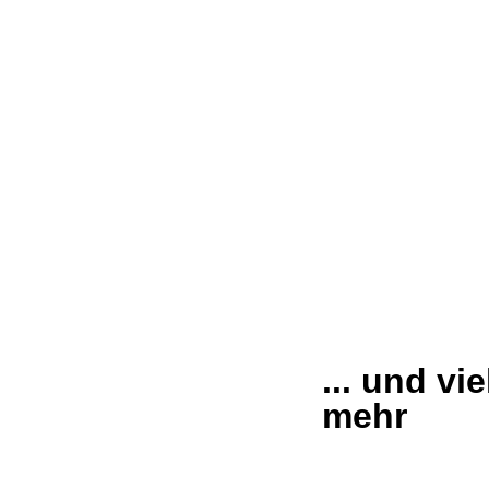
Formgehölze
Nadelge
jetzt entdecken
jetzt entd
Pflanztöpfe
... und vi
mehr
jetzt entdecken