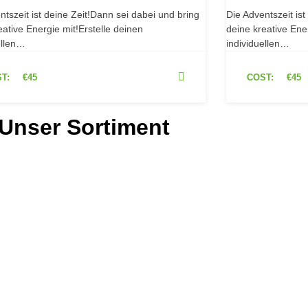
ntszeit ist deine Zeit!Dann sei dabei und bring
Die Adventszeit ist
eative Energie mit!Erstelle deinen
deine kreative Ener
ellen…
individuellen…
T:
€45
COST:
€45
Unser Sortiment
- &
Hortensien
lanzen
jetzt entdecken
ecken