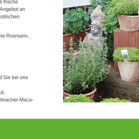
s frische
r Angebot an
xotischen
wie Rosmarin,
d Sie bei uns
ut,
ustmacher-Maca-