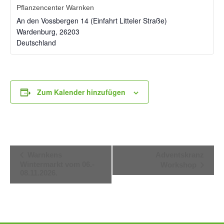
Pflanzencenter Warnken
An den Vossbergen 14 (Einfahrt Litteler Straße)
Wardenburg
,
26203
Deutschland
Zum Kalender hinzufügen
Veranstaltung-
Warnkens
Adventskranz
Wintermarkt vom 06.-
Workshop
Navigation
08.11.2026.