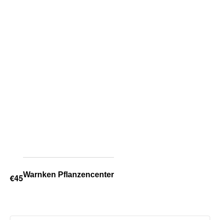
Warnken Pflanzencenter
€45