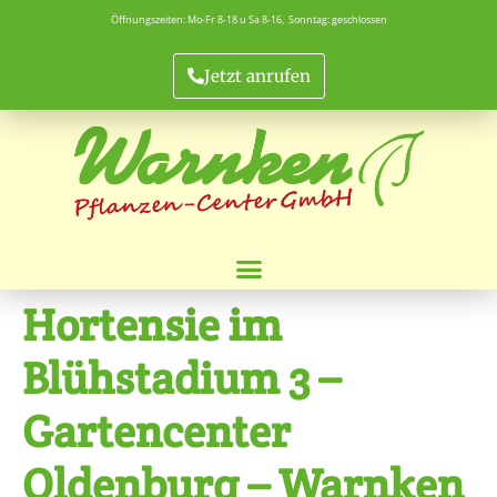
Öffnungszeiten: Mo-Fr 8-18 u Sa 8-16, Sonntag: geschlossen
Jetzt anrufen
Hortensie im
Blühstadium 3 –
Gartencenter
Oldenburg – Warnken